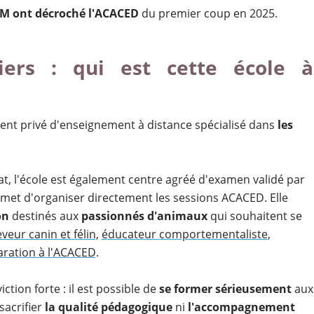
FM
ont décroché l'ACACED
du premier coup en 2025.
iers : qui est cette école à
ent privé d'enseignement à distance spécialisé dans
les
t, l'école est également centre agréé d'examen validé par
permet d'organiser directement les sessions ACACED. Elle
on
destinés aux
passionnés d'animaux
qui souhaitent se
eveur canin et félin
,
éducateur comportementaliste
,
aration à l'ACACED
.
ction forte : il est possible de
se former sérieusement
aux
 sacrifier
la qualité pédagogique
ni
l'accompagnement