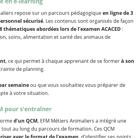
e en e-learning
aliers repose sur un parcours pédagogique
en ligne de 3
ersonnel sécurisé
. Les contenus sont organisés de façon
8 thématiques abordées lors de l'examen ACACED
:
on, soins, alimentation et santé des animaux de
ent
, ce qui permet à chaque apprenant de se former
à son
trainte de planning.
par semaine
ou que vous souhaitiez vous préparer de
pte à votre situation.
M pour s'entraîner
 forme
d'un QCM
, EFM Métiers Animaliers a intégré une
s
tout au long du parcours de formation. Ces QCM
ariser avec le format de l'examen
, d'identifier ses points