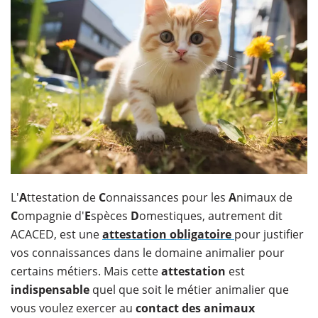
L'
A
ttestation de
C
onnaissances pour les
A
nimaux de
C
ompagnie d'
E
spèces
D
omestiques, autrement dit
ACACED, est une
attestation obligatoire
pour justifier
vos connaissances dans le domaine animalier pour
certains métiers. Mais cette
attestation
est
indispensable
quel que soit le métier animalier que
vous voulez exercer au
contact des animaux