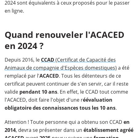
2024 sont équivalents à ceux proposés pour le passer
en ligne.
Quand renouveler l'ACACED
en 2024 ?
Depuis 2016, le
CCAD
(Certificat de Capacité des
Animaux de compagnie d'Espèces domestiques)
a été
remplacé par l'
ACACED
. Tous les détenteurs de ce
certificat peuvent continuer de s'en servir, car il reste
valide
pendant 10 ans
. En effet, le CCAD tout comme
l'ACACED, doit faire l'objet d'une r
éévaluation
obligatoire des connaissances
tous les 10 ans
.
Attention ! Toute personne qui a obtenu son CCAD
en
2014
, devra se présenter dans un
établissement agréé
ACACED
avant
2025
pour y suivre une
formation